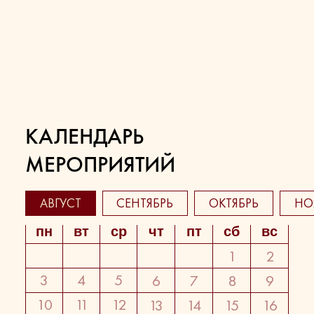
КАЛЕНДАРЬ
МЕРОПРИЯТИЙ
АВГУСТ
СЕНТЯБРЬ
ОКТЯБРЬ
НО
пн
вт
ср
чт
пт
сб
вс
1
2
3
4
5
6
7
8
9
10
11
12
13
14
15
16