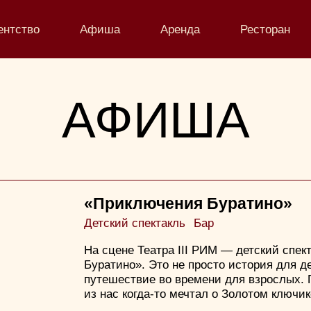
ентство
Афиша
Аренда
Ресторан
АФИША
«Приключения Буратино»
Детский спектакль
Бар
На сцене Театра III РИМ — детский спе
Буратино». Это не просто история для де
путешествие во времени для взрослых. 
из нас когда-то мечтал о Золотом ключик
за той дверью — обязательно счастье.